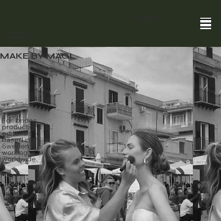
Logga in
Make
By Mägi
MAKE BY MÄGI
For brides,
productions &
editorials –
based in
Sweden,
working
worldwide.