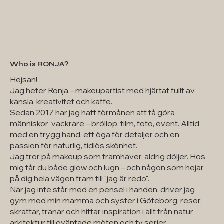
Who is RONJA?
Hejsan!
Jag heter Ronja – makeupartist med hjärtat fullt av
känsla, kreativitet och kaffe.
Sedan 2017 har jag haft förmånen att få göra
människor vackrare – bröllop, film, foto, event. Alltid
med en trygg hand, ett öga för detaljer och en
passion för naturlig, tidlös skönhet.
Jag tror på makeup som framhäver, aldrig döljer. Hos
mig får du både glow och lugn – och någon som hejar
på dig hela vägen fram till "jag är redo".
När jag inte står med en pensel i handen, driver jag
gym med min mamma och syster i Göteborg, reser,
skrattar, tränar och hittar inspiration i allt från natur
arkitektur till oväntade möten och tv serier.