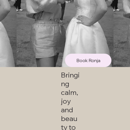
Book Ronja
Bringi
ng
calm,
joy
and
beau
ty to