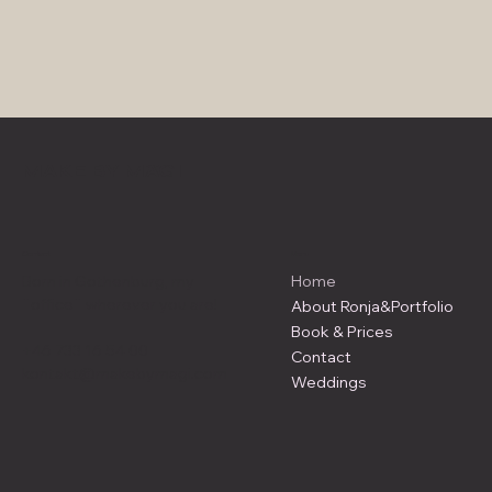
MAKE BY MÄGI
Contact
Menu
Home
Born in Gothenburg, my
¨office¨ wherever you are!
About Ronja&Portfolio
Book & Prices
+46 733 16 54 00
Contact
kontakt@makebymagi.com
Weddings