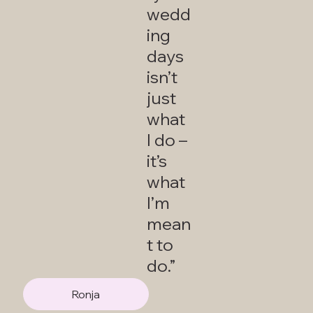
wedd
ing
days
isn’t
just
what
I do –
it’s
what
I’m
mean
t to
do.”
Ronja