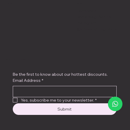
Policies
Social
Facebook
Ronja Mägi Sandell
Instagram
@makebymagi.ronja
Subscribe to our newsletter
Be the first to know about our hottest discounts. 
Email Address
*
Yes, subscribe me to your newsletter.
*
Submit